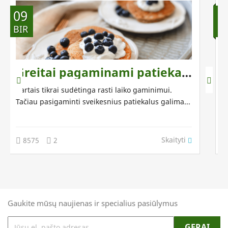
09
2
BIR
G
Greitai pagaminami patiekalai - par
Kartais tikrai sudėtinga rasti laiko gaminimui.
A
Tačiau pasigaminti sveikesnius patiekalus galima...
s
Skaityti
8575
2
Gaukite mūsų naujienas ir specialius pasiūlymus