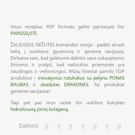
Visus receptus PDF formatu galite parsisiųsti čia:
PARSISIŲSTI
.
ŽALIOSIOS DĖŽUTĖS komandos misija - padėti atrasti
kelią į sveikesnį gyvenimą ir geresnę savijautą.
Dirbame tam, kad galėtume dalintis savo sukauptomis
žiniomis ir įrodyti, kad natūralios priemonės yra
naudingos ir veiksmingos. Mūsų klientai pamilo TOP
produktus –
inovatyvius rutuliukus su pelynu PONAS
BAUBAS
ir
skaidulas DRAKONAS
. Tai produktai
geresnei savijautai!
Taip pat pas mus rasite itin aukštos kokybės
hidrolizuotą jūrinį kolageną.
Dalintis