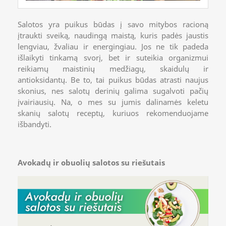
Salotos yra puikus būdas į savo mitybos racioną
įtraukti sveiką, naudingą maistą, kuris padės jaustis
lengviau, žvaliau ir energingiau. Jos ne tik padeda
išlaikyti tinkamą svorį, bet ir suteikia organizmui
reikiamų maistinių medžiagų, skaidulų ir
antioksidantų. Be to, tai puikus būdas atrasti naujus
skonius, nes salotų derinių galima sugalvoti pačių
įvairiausių. Na, o mes su jumis dalinamės keletu
skanių salotų receptų, kuriuos rekomenduojame
išbandyti.
Avokadų ir obuolių salotos su riešutais