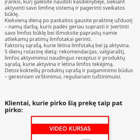
įrankis, kurį galėsite naudoti kasdienybėje, siekiant
aktyvinti savo limfinę sistemą ir pagerinti sveikatos
būklę.
Kiekvieną dieną po paskaitos gausite praktinę užduotį
– namų darbą, kuris padės geriau suprasti ir įvertinti
savo limfos būklę bei išmoksite paprastų namie
atliekamų pratimų limfotakai gerinti.
Faktorių sąrašą, kurie lėtina limfotaką bei ją aktyvina.
5 dienų rotacinę dietą: rekomendacijas, valgiaraštį,
limfos aktyvinimui naudingus receptus ir produktų
sąrašą, kurie aktyvina ir lėtina limfos tekėjimą.
Detox kokteilių produktų sąrašą ir pagaminimo būdus
– geresniam virškinimui, reguliariam tuštinimuisi.
Klientai, kurie pirko šią prekę taip pat
pirko: