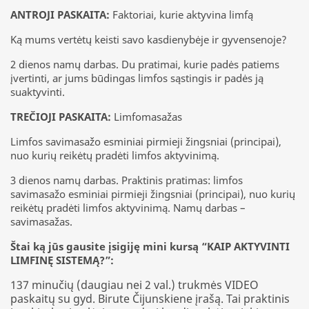
ANTROJI PASKAITA:
Faktoriai, kurie aktyvina limfą
Ką mums vertėtų keisti savo kasdienybėje ir gyvensenoje?
2 dienos namų darbas. Du pratimai, kurie padės patiems
įvertinti, ar jums būdingas limfos sąstingis ir padės ją
suaktyvinti.
TREČIOJI PASKAITA:
Limfomasažas
Limfos savimasažo esminiai pirmieji žingsniai (principai),
nuo kurių reikėtų pradėti limfos aktyvinimą.
3 dienos namų darbas. Praktinis pratimas: limfos
savimasažo esminiai pirmieji žingsniai (principai), nuo kurių
reikėtų pradėti limfos aktyvinimą. Namų darbas –
savimasažas.
Štai ką jūs gausite įsigiję mini kursą “KAIP AKTYVINTI
LIMFINĘ SISTEMĄ?”:
137 minučių (daugiau nei 2 val.) trukmės VIDEO
paskaitų su gyd. Birute Čijunskiene įrašą. Tai praktinis