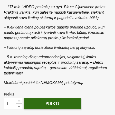
– 137 min. VIDEO paskaitų su gyd. Birute Čijunskiene įrašas. 
Praktinis įrankis, kurį galėsite naudoti kasdienybėje, siekiant 
aktyvinti savo limfinę sistemą ir pagerinti sveikatos būklę. 
– Kiekvieną dieną po paskaitos gausite praktinę užduotį, kuri 
padės geriau suprasti ir įvertinti savo limfos būklę, išmoksite 
paprastų namie atliekamų pratimų limfotakai gerinti. 
– Faktorių sąrašą, kurie lėtina limfotaką bei ją aktyvina. 
– 5 d. rotacinę dietą: rekomendacijas, valgiaraštį, limfos 
aktyvinimui naudingus receptus ir produktų sąrašą. – Detox 
kokteilių produktų sąrašą – geresniam virškinimui, reguliariam 
tuštinimuisi.
Mokėdami pasirinkite NEMOKAMĄ pristatymą. 
Kiekis
PIRKTI